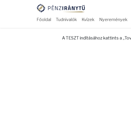
Főoldal
Tudnivalók
Kvízek
Nyeremények
A TESZT indításához kattints a „T